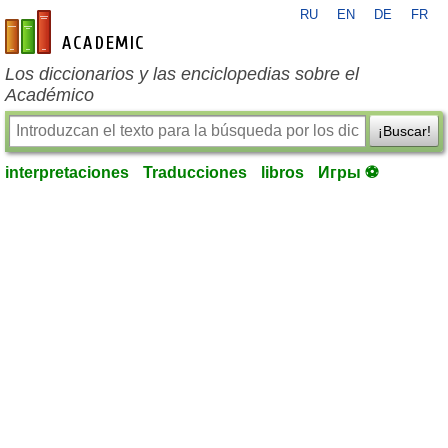
RU
EN
DE
FR
es-academic.com
Los diccionarios y las enciclopedias sobre el
Académico
¡Buscar!
interpretaciones
Traducciones
libros
Игры ⚽