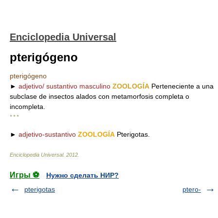
Enciclopedia Universal
pterigógeno
pterigógeno
►
adjetivo/ sustantivo masculino
ZOOLOGÍA
Perteneciente a una
subclase de insectos alados con metamorfosis completa o
incompleta.
* * *
►
adjetivo-sustantivo
ZOOLOGÍA
Pterigotas.
Enciclopedia Universal
.
2012
.
Игры ⚽
Нужно сделать НИР?
pterigotas
ptero-